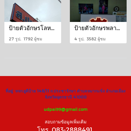
ป้ายตัวอักษรโลหะ พ่นสี 2K งานสีเกรด 5-10 ปี
ป้ายตัวอักษรพลาสวูด ไฟออกหลัง
27 รูป, 1792 ผู้ชม
4 รูป, 3582 ผู้ชม
ที่อยู่ หจก.ยูดีป้าย 148/11 ถ.ประชารักษา ตำบลหมากแข้ง อำเภอเมือง
จังหวัดอุดรธานี 41000
udpai99@gmail.com
สอบถามข้อมูลเพิ่มเติม
โทร. 083-2888491,