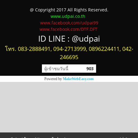
@ Copyright 2017 All Rights Reserved.
www.udpai.co.th
www.facebook.com/udpai99
www.facebook.com/DTF.DFT
ID LINE :
@udpai
โทร. 083-2888491, 094-2713999, 0896224411, 042-
246695
ผู้เข้าชมวันนี้
903
Powered by
MakeWebEasy.com