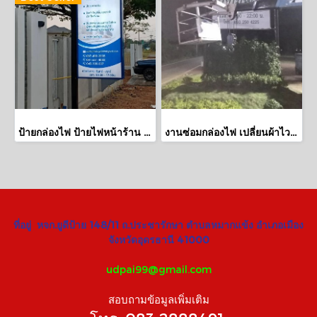
ป้ายกล่องไฟ ป้ายไฟหน้าร้าน ป้ายสำนักงานบัญชี จ.หนองบัวลำภู
งานซ่อมกล่องไฟ เปลี่ยนผ้าไวนิล เปลี่ยนหลอดไฟ ร้านบึงไม้หอม
ที่อยู่ หจก.ยูดีป้าย 148/11 ถ.ประชารักษา ตำบลหมากแข้ง อำเภอเมือง
จังหวัดอุดรธานี 41000
udpai99@gmail.com
สอบถามข้อมูลเพิ่มเติม