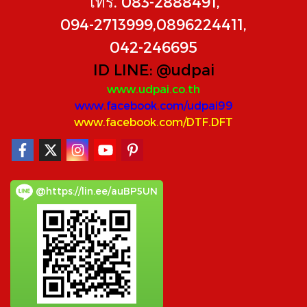
โทร. 083-2888491,
094-2713999,0896224411,
042-246695
ID LINE:
@udpai
www.udpai.co.th
www.facebook.com/udpai99
www.facebook.com/DTF.DFT
@https://lin.ee/auBP5UN