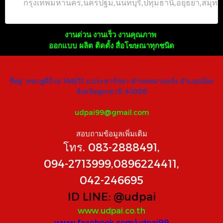
กรุงเทพมหานคร,นครปฐม,นนทบุรี,ปทุมธานี,อยุธยา,สมุ
งานด่วน งานเร็ว งานคุณภาพ
ออกแบบ ผลิต ติดตั้ง สื่อโฆษณาทุกชนิด
ที่อยู่ หจก.ยูดีป้าย 148/11 ถ.ประชารักษา ตำบลหมากแข้ง อำเภอเมือง
จังหวัดอุดรธานี 41000
udpai99@gmail.com
สอบถามข้อมูลเพิ่มเติม
โทร. 083-2888491,
094-2713999,0896224411,
042-246695
ID LINE:
@udpai
www.udpai.co.th
www.facebook.com/udpai99