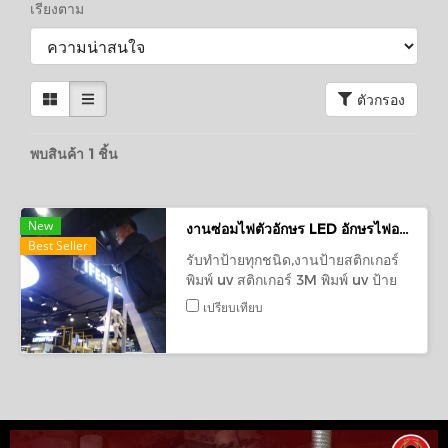
เรียงตาม
ตัวกรอง
พบสินค้า 1 ชิ้น
New
งานซ่อมไฟตัวอักษร LED อักษรไฟออกหน้า เซ็นทรัลอุดรธานี
Best Seller
รับทำป้ายทุกชนิด,งานป้ายสติกเกอร์
พิมพ์ uv สติกเกอร์ 3M พิมพ์ uv ป้าย
อักษรไฟled ป้ายไฟปิงปอง,ป้ายอักษร
เปรียบเทียบ
รับผลิต ป้าย ตัวอักษร พลาสวูด แบบ
ไดคัท พ่นสี