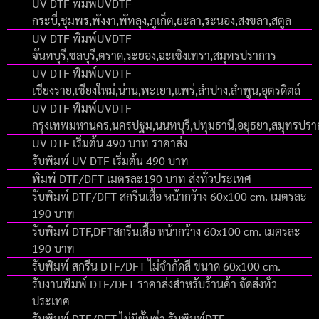
UV DTF พิมพ์UVDTF
กระบี่,ชุมพร,พังงา,พัทลุง,ภูเก็ต,ยะลา,ระนอง,สงขลา,สตูล
UV DTF พิมพ์UVDTF
จันทบุรี,ชลบุรี,ตราด,ระยอง,ฉะเชิงเทรา,สมุทรปราการ
UV DTF พิมพ์UVDTF
เชียงราย,เชียงใหม่,น่าน,พะเยา,แพร่,ลำปาง,ลำพูน,อุตรดิตถ์
UV DTF พิมพ์UVDTF
กรุงเทพมหานคร,นครปฐม,นนทบุรี,ปทุมธานี,อยุธยา,สมุทรปร
UV DTF เริ่มต้น 490 บาท ราคาส่ง
รับพิมพ์ UV DTF เริ่มต้น 490 บาท
พิมพ์ DTF/DFT เมตรละ190 บาท ส่งทั่วประเทศ
รับพิมพ์ DTF/DFT สกรีนเสื้อ หน้ากว้าง 60x100 cm. เมตรละ
190 บาท
รับพิมพ์ DTF,DFTสกรีนเสื้อ หน้ากว้าง 60x100 cm. เมตรละ
190 บาท
รับพิมพ์ สกรีน DTF/DFT ไม่จำกัดสี ขนาด 60x100 cm.
รับงานพิมพ์ DTF/DFT ราคาส่งสำหรับร้านค้า จัดส่งทั่ว
ประเทศ
รับพิมพ์ DTF/DFT ไม่มีขั้นต่ำ รับพิมพ์DTF