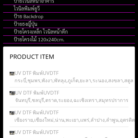
ป้ายไวนิลหน้าอาคาร
ไวนิลพิมพ์ยูวี
ป้าย Backdrop
ป้ายธงญี่ปุ่น
ป้ายโครงเหล็ก ไวนิลหน้าตึก
ป้ายโครงไม้ 120x240cm.
PRODUCT ITEM
UV DTF พิมพ์UVDTF
กระบี่,ชุมพร,พังงา,พัทลุง,ภูเก็ต,ยะลา,ระนอง,สงขลา,สตูล
UV DTF พิมพ์UVDTF
จันทบุรี,ชลบุรี,ตราด,ระยอง,ฉะเชิงเทรา,สมุทรปราการ
UV DTF พิมพ์UVDTF
เชียงราย,เชียงใหม่,น่าน,พะเยา,แพร่,ลำปาง,ลำพูน,อุตรดิตถ์
UV DTF พิมพ์UVDTF