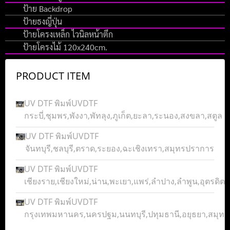
ป้าย Backdrop
ป้ายธงญี่ปุ่น
ป้ายโครงเหล็ก ไวนิลหน้าตึก
ป้ายโครงไม้ 120x240cm.
PRODUCT ITEM
UV DTF พิมพ์UVDTF
กระบี่,ชุมพร,พังงา,พัทลุง,ภูเก็ต,ยะลา,ระนอง,สงขลา,สตูล
UV DTF พิมพ์UVDTF
จันทบุรี,ชลบุรี,ตราด,ระยอง,ฉะเชิงเทรา,สมุทรปราการ
UV DTF พิมพ์UVDTF
เชียงราย,เชียงใหม่,น่าน,พะเยา,แพร่,ลำปาง,ลำพูน,อุตรดิตถ์
UV DTF พิมพ์UVDTF
กรุงเทพมหานคร,นครปฐม,นนทบุรี,ปทุมธานี,อยุธยา,สมุ