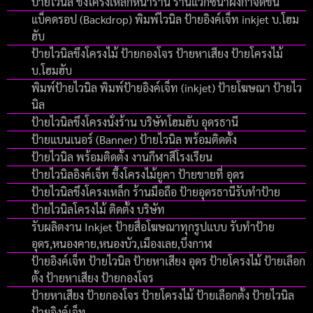
ป้ายไวนิล ขึงโครงเหล็กหน้าร้าน ร้านแว๊กซ์น้ำผึงกำจัดขน
แบ็คดรอป (Backdrop) พิมพ์ไวนิล ป้ายอิงค์เจ็ท inkjet บ.โฮม
ฮับ
ป้ายไวนิลขึงโครงไม้ ป้ายกองโจร ป้ายหาเสียง ป้ายโครงไม้
บ.โฮมฮับ
พิมพ์ป้ายไวนิล พิมพ์ป้ายอิงค์เจ็ท (inkjet) ป้ายโฆษณา ป้ายไว
นิล
ป้ายไวนิลขึงโครงนั่งร้าน บริษัทโฮมฮับ อุดรธานี
ป้ายแบนเนอร์ (Banner) ป้ายไวนิล พร้อมติดตั้ง
ป้ายไวนิล พร้อมติดตั้ง งานกีฬาสีโรงเรียน
ป้ายไวนิลอิงค์เจ็ท ขึ้งโครงไม้ยูคา ป้ายขายที่ อุดร
ป้ายไวนิลขึงโครงเหล็ก ร้านมือถือ ป้ายอุดรธานีรับทำป้าย
ป้ายไวนิลโครงไม้ ติดตั้ง บริษัท
รับผลิตงาน Inkjet ป้ายสื่อโฆษณาทุกรูปแบบ รับทำป้าย
อุดร,หนองคาย,หนองบัว,เมืองเลย,บึงกาฬ
ป้ายอิงค์เจ็ท ป้ายไวนิล ป้ายหาเสียง อุดร ป้ายโครงไม้ ป้ายเลือก
ตั้ง ป้ายหาเสียง ป้ายกองโจร
ป้ายหาเสียง ป้ายกองโจร ป้ายโครงไม้ ป้ายเลือกตั้ง ป้ายไวนิล
ป้ายอิงค์เจ็ท