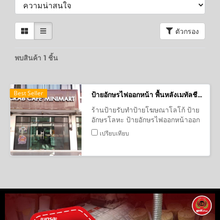
ตัวกรอง
พบสินค้า 1 ชิ้น
Best Seller
ป้ายอักษรไฟออกหน้า พื้นหลังเมทัลชีท ร้านกาแฟ
ร้านป้ายรับทำป้ายโฆษณาโลโก้ ป้าย
อักษรโลหะ ป้ายอักษรไฟออกหน้าออก
หลัง ป้ายตู้ไฟ กล่องไฟ ทำป้ายไฟขอบ
เปรียบเทียบ
ซิงค์ หน้าอะคริลิค ป้ายตัวอักษรโลหะ-
ตัวอักษรอะคริลิค