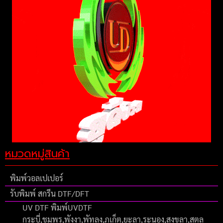
หมวดหมู่สินค้า
พิมพ์วอลเปเปอร์
รับพิมพ์ สกรีน DTF/DFT
UV DTF พิมพ์UVDTF
กระบี่,ชุมพร,พังงา,พัทลุง,ภูเก็ต,ยะลา,ระนอง,สงขลา,สตูล