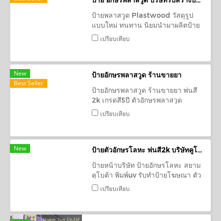
ป้ายพลาสวูด Plastwood วัสดุรูป
แบบใหม่ ทนทาน นิยมนำมาผลิตป้าย
ป้ายตัวอักษร ร้านป้ายอุดร
เปรียบเทียบ
New
ป้ายอักษรพลาสวูด ร้านขายยา
Best Seller
ป้ายอักษรพลาสวูด ร้านขายยา พ่นสี
2k เกรดสี5ปี ตัวอักษรพลาสวูด
หนา10 mm ป้ายตัวอักษร
เปรียบเทียบ
New
ป้ายตัวอักษรโลหะ พ่นสี2k บริษัทคูโบต้า อุดรธานี
ป้ายหน้าบริษัท ป้ายอักษรโลหะ สยาม
คูโบต้า พิมพ์uv รับทำป้ายโฆษณา ตัว
อักษรโลหะ สแตนเลสนูน กล่องไฟ
เปรียบเทียบ
LED งานกัดกรด โลโก้ทุกชนิด