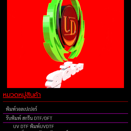
หมวดหมู่สินค้า
พิมพ์วอลเปเปอร์
รับพิมพ์ สกรีน DTF/DFT
UV DTF พิมพ์UVDTF