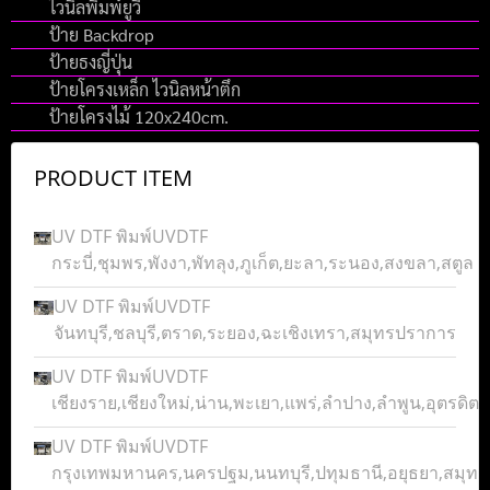
ไวนิลพิมพ์ยูวี
ป้าย Backdrop
ป้ายธงญี่ปุ่น
ป้ายโครงเหล็ก ไวนิลหน้าตึก
ป้ายโครงไม้ 120x240cm.
PRODUCT ITEM
UV DTF พิมพ์UVDTF
กระบี่,ชุมพร,พังงา,พัทลุง,ภูเก็ต,ยะลา,ระนอง,สงขลา,สตูล
UV DTF พิมพ์UVDTF
จันทบุรี,ชลบุรี,ตราด,ระยอง,ฉะเชิงเทรา,สมุทรปราการ
UV DTF พิมพ์UVDTF
เชียงราย,เชียงใหม่,น่าน,พะเยา,แพร่,ลำปาง,ลำพูน,อุตรดิตถ์
UV DTF พิมพ์UVDTF
กรุงเทพมหานคร,นครปฐม,นนทบุรี,ปทุมธานี,อยุธยา,สมุ