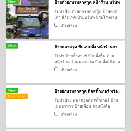
New
ป้ายตัวอักษรพลาสวูด หน้าร้าน บริษัท
รับทำป้ายตัวอักษรพลาสวู๊ด ป้ายทำสี
เก่า สีวินเทจ ป้ายบริษัท ป้ายโรงงาน
รับทำป้ายกล่องไฟ ป้ายโลหะ ป้ายกัด
เปรียบเทียบ
กรด กล่องไฟหน้าร้าน ตู้ไฟ กล่องไฟ
ไดคัท
New
ป้ายพลาสวูด พับแบบตั้ง หน้าร้านกาแฟ ป้ายหน้าร้านคาเฟ่ ป้ายเมนูร้านอาหาร
รับทำ ป้ายตั้งคาเฟ่ ป้ายตั้งพื้น ป้าย
หน้าร้าน วัสดุพลาสวู้ด ป้ายตั้งมินิมอล
เป็นงานสติ๊กเกอร์ไดคัทติดพลาสวูด
เปรียบเทียบ
หนา10 mm ป้ายตัวอักษร ป้ายร้าน
กาแฟ อักษรพลาสวูด ป้ายร้านอาหาร
ป้ายชื่อร้าน
New
ป้ายอักษรพลาสวูด ติดสติ๊กเกอร์ พร้อมติดตั้ง ร้านเวียงนาคา ฟาร์ม
Best Seller
รับทำป้าย พลาสวูดติดสติ๊กเกอร์ ป้าย
เมนูอาหาร ป้ายเตือน ตัวหนังสือ
สำเร็จรูป ตัวอักษรป้ายร้าน รับผลิต
เปรียบเทียบ
ป้าย ตัวอักษร พลาสวู๊ด แบบไดคัท พ่น
สี อักษรพลาสวูด