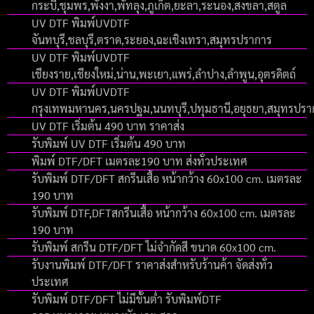
กระบี่,ชุมพร,พังงา,พัทลุง,ภูเก็ต,ยะลา,ระนอง,สงขลา,สตูล
UV DTF พิมพ์UVDTF
จันทบุรี,ชลบุรี,ตราด,ระยอง,ฉะเชิงเทรา,สมุทรปราการ
UV DTF พิมพ์UVDTF
เชียงราย,เชียงใหม่,น่าน,พะเยา,แพร่,ลำปาง,ลำพูน,อุตรดิตถ์
UV DTF พิมพ์UVDTF
กรุงเทพมหานคร,นครปฐม,นนทบุรี,ปทุมธานี,อยุธยา,สมุทรปร
UV DTF เริ่มต้น 490 บาท ราคาส่ง
รับพิมพ์ UV DTF เริ่มต้น 490 บาท
พิมพ์ DTF/DFT เมตรละ190 บาท ส่งทั่วประเทศ
รับพิมพ์ DTF/DFT สกรีนเสื้อ หน้ากว้าง 60x100 cm. เมตรละ
190 บาท
รับพิมพ์ DTF,DFTสกรีนเสื้อ หน้ากว้าง 60x100 cm. เมตรละ
190 บาท
รับพิมพ์ สกรีน DTF/DFT ไม่จำกัดสี ขนาด 60x100 cm.
รับงานพิมพ์ DTF/DFT ราคาส่งสำหรับร้านค้า จัดส่งทั่ว
ประเทศ
รับพิมพ์ DTF/DFT ไม่มีขั้นต่ำ รับพิมพ์DTF