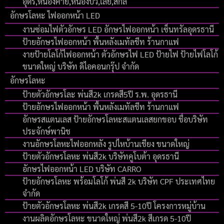
อุดร,หนองคาย,หนองบัว,เลย,สกล
อักษรโลหะ ไฟออกหน้า LED
งานซ่อมไฟตัวอักษร LED อักษรไฟออกหน้า เซ็นทรัลอุดรธานี
ป้ายอักษรไฟออกหน้า พื้นหลังเมทัลชีท ร้านกาแฟ
งายป้ายโลโก้ไฟออกหน้า ตัวอักษรไฟ LED ป้ายไฟ ป้ายไฟโลโก้
ขนาดใหญ่ บริษัท ดิไอคอนกรุ๊ป จํากัด
อักษรโลหะ
ป้ายตัวอักษรโละ พ่นสี2k เกรดสี5ปี ร.พ. อุดรธานี
ป้ายอักษรไฟออกหน้า พื้นหลังเมทัลชีท ร้านกาแฟ
อักษรสแตนเลส ป้ายอักษรโลหะสแตนเลสยกขอบ ชื่อบริษัท
ประจักษ์พานิช
งานอักษรโลหะไฟออกหลัง รูปไหบ้านเชียง ขนาดใหญ่
ป้ายตัวอักษรโลหะ พ่นสี2k บริษัทคูโบต้า อุดรธานี
อักษรไฟออกหน้า LED บริษัท CARRO
ป้ายอักษรโลหะ พร้อมโลโก้ พ่นสี 2k บริษัท CPF ประเทศไทย
จำกัด
ป้ายตัวอักษรโลหะ พ่นสี2k เกรดสี 5-10ปี โครงการหมู่บ้าน
งานผลิตอักษรโลหะ ขนาดใหญ่ พ่นสี2k สีเกรด 5-10ปี