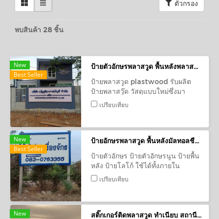
ตัวกรอง
พบสินค้า 28 ชิ้น
New
ป้ายตัวอักษรพลาสวูด พื้นหลังพลาสวูด สำนักงานบัญชี จ.หนองบัว
Best Seller
ป้ายพลาสวูด plastwood รับผลิต
ป้ายพลาสวู๊ด วัสดุแบบใหม่ซึ่งมา
พร้อมความแข็งแรงและความทนทาน
เปรียบเทียบ
สามารถนำมาผลิตป้ายได้หลายแบบ
ทั้งป้ายตัวอักษรนูน ป้ายพื้นหลัง
New
ป้ายอักษรพลาสวูด พื้นหลังมัลทอลชีส บริษัท ยูดีเครน
Best Seller
ป้ายตัวอักษร ป้ายตัวอักษรนูน ป้ายพื้น
หลัง ป้ายโลโก้ ใช้ได้ทั้งภายใน
ภายนอก ฉลุลายตัวอักษร ป้าย
เปรียบเทียบ
พลาสวูด Plastwood วัสดุรูปแบบ
ใหม่ ทนทาน อักษรพลาสวูดอุดร
New
สติ๊กเกอร์ติดพลาสวูด ทำเนียบ สถานีตำรวจอุดรธานี