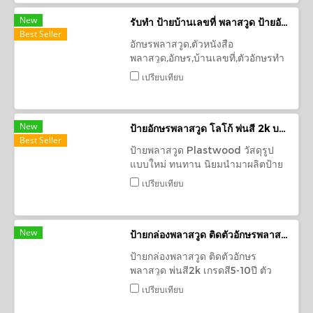
New
รับทำ ป้ายบ้านเลขที่ พลาสวูด ป้ายอักษรพลาสวูด พ่นสี2k เกรดสี 5-10ปี
Best Seller
อักษรพลาสวูด,ตัวหนังสือ
พลาสวูด,อักษร,บ้านเลขที่,ตัวอักษรทำ
ป้าย,ป้ายตัวอักษรตกแต่ง ทำจาก
เปรียบเทียบ
พลาสวูด(pvc) กันแดด/กันนำ้ ติด
ตกแต่งภายนอก/ภายใน รับทำป้าย
บ้านเลขที่พลาสวูด
New
ป้ายอักษรพลาสวูด โลโก้ พ่นสี 2k บริษัท อินสไปร์ บอดี้&บิ้วตี้
Best Seller
ป้ายพลาสวูด Plastwood วัสดุรูป
แบบใหม่ ทนทาน นิยมนำมาผลิตป้าย
ป้ายตัวอักษร ป้ายตัวอักษรนูน ป้ายพื้น
เปรียบเทียบ
หลัง ป้ายโลโก้ ใช้ได้ทั้งภายใน
ภายนอกอาคาร ฉลุลายตัวอักษร
New
ป้ายกล่องพลาสวูด ติดตัวอักษรพลาสวูด พ่นสี2k เกรดสี5-10ปี บ.Best Express สาขา อ.เพ็ญ
ป้ายกล่องพลาสวูด ติดตัวอักษร
พลาสวูด พ่นสี2k เกรดสี5-10ปี ตัว
อักษรพลาสวูด ป้ายพลาสวูด
เปรียบเทียบ
Plastwood วัสดุพลาสวูดหนา 10มิล