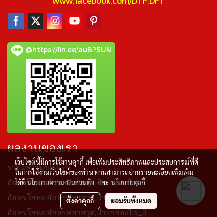
www.facebook.com/DTF.DFT
@https://lin.ee/auBP5UN
ผลงานของเรา
เว็บไซต์นี้มีการใช้งานคุกกี้ เพื่อเพิ่มประสิทธิภาพและประสบการณ์ที่ดี
รวมผลงานของเรา
ในการใช้งานเว็บไซต์ของท่าน ท่านสามารถอ่านรายละเอียดเพิ่มเติม
ได้ที่
นโยบายความเป็นส่วนตัว
และ
นโยบายคุกกี้
อักษรโลหะ,อักษรพลาสวูด,ป้ายกล่องไฟ
อักษรโลหะ,อักษรพลาสวูด,ป้ายกล่องไฟ_2
ตั้งค่าคุกกี้
ยอมรับทั้งหมด
อักษรโลหะ,อักษรพลาสวูด,ป้ายกล่องไฟ_3