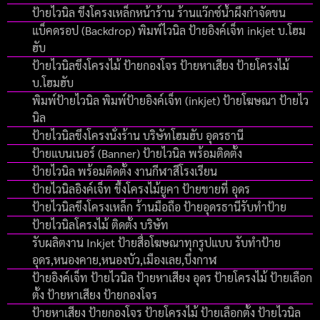
ป้ายไวนิล ขึงโครงเหล็กหน้าร้าน ร้านแว๊กซ์น้ำผึงกำจัดขน
แบ็คดรอป (Backdrop) พิมพ์ไวนิล ป้ายอิงค์เจ็ท inkjet บ.โฮม
ฮับ
ป้ายไวนิลขึงโครงไม้ ป้ายกองโจร ป้ายหาเสียง ป้ายโครงไม้
บ.โฮมฮับ
พิมพ์ป้ายไวนิล พิมพ์ป้ายอิงค์เจ็ท (inkjet) ป้ายโฆษณา ป้ายไว
นิล
ป้ายไวนิลขึงโครงนั่งร้าน บริษัทโฮมฮับ อุดรธานี
ป้ายแบนเนอร์ (Banner) ป้ายไวนิล พร้อมติดตั้ง
ป้ายไวนิล พร้อมติดตั้ง งานกีฬาสีโรงเรียน
ป้ายไวนิลอิงค์เจ็ท ขึ้งโครงไม้ยูคา ป้ายขายที่ อุดร
ป้ายไวนิลขึงโครงเหล็ก ร้านมือถือ ป้ายอุดรธานีรับทำป้าย
ป้ายไวนิลโครงไม้ ติดตั้ง บริษัท
รับผลิตงาน Inkjet ป้ายสื่อโฆษณาทุกรูปแบบ รับทำป้าย
อุดร,หนองคาย,หนองบัว,เมืองเลย,บึงกาฬ
ป้ายอิงค์เจ็ท ป้ายไวนิล ป้ายหาเสียง อุดร ป้ายโครงไม้ ป้ายเลือก
ตั้ง ป้ายหาเสียง ป้ายกองโจร
ป้ายหาเสียง ป้ายกองโจร ป้ายโครงไม้ ป้ายเลือกตั้ง ป้ายไวนิล