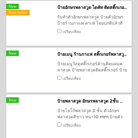
New
ป้ายอักษรพลาสวูด ไดคัท ติดสติ๊กเกอร์ ป้ายร้านคาแฟ่
Best Seller
รับทำตัวอักษรพลาสวูด ป้ายตัวอักษร
ป้ายร้านกาแฟ คาเฟ่ โดยปกติแล้วสี
ของเนื้อวัสดุพลาสวูดจะเป็นสีขาว ติด
เปรียบเทียบ
สติกเกอร์ ป้ายร้านอาหาร
New
ป้ายเมนู ร้านกาแฟ สติ๊กเกอร์พลาสวูด อุดร
ป้ายเมนูวัสดุสติ๊กเกอร์ด้านติดแผ่นพ
ลาสวูด ป้ายพลาสวูดติดสติ๊กเกอร์ ป้าย
เมนูอาหาร ป้ายเตือน; ป้ายพลาสวูดได
เปรียบเทียบ
คัท ทำสี ป้ายตกแต่ง
New
ป้ายพลาสวูด อักษรพลาสวูด 2ชั้น ทำสีตามแบบ ร้าน ก๋วยเตี๋ยวเรือ รสนิยม
ป้ายโลโก้พลาสวูด 2 ชั้น ตัวอักษร
พลาสวูดสีขาว หนา10 mm ป้ายตัว
อักษรตามสั่ง ป้ายร้านอาหาร ป้ายชื่อ
เปรียบเทียบ
ร้าน ตัวหนังสือติดผนัง ป้าย
Plaswood DIY ป้าย3D