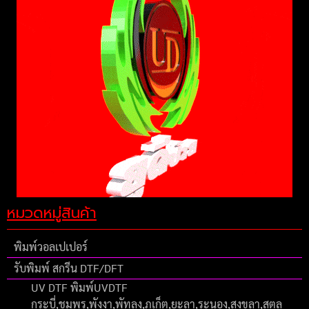
หมวดหมู่สินค้า
พิมพ์วอลเปเปอร์
รับพิมพ์ สกรีน DTF/DFT
UV DTF พิมพ์UVDTF
กระบี่,ชุมพร,พังงา,พัทลุง,ภูเก็ต,ยะลา,ระนอง,สงขลา,สตูล