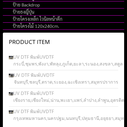
ป้าย Backdrop
ป้ายธงญี่ปุ่น
ป้ายโครงเหล็ก ไวนิลหน้าตึก
ป้ายโครงไม้ 120x240cm.
PRODUCT ITEM
UV DTF พิมพ์UVDTF
กระบี่,ชุมพร,พังงา,พัทลุง,ภูเก็ต,ยะลา,ระนอง,สงขลา,สตูล
UV DTF พิมพ์UVDTF
จันทบุรี,ชลบุรี,ตราด,ระยอง,ฉะเชิงเทรา,สมุทรปราการ
UV DTF พิมพ์UVDTF
เชียงราย,เชียงใหม่,น่าน,พะเยา,แพร่,ลำปาง,ลำพูน,อุตรดิตถ์
UV DTF พิมพ์UVDTF
กรุงเทพมหานคร,นครปฐม,นนทบุรี,ปทุมธานี,อยุธยา,สมุ