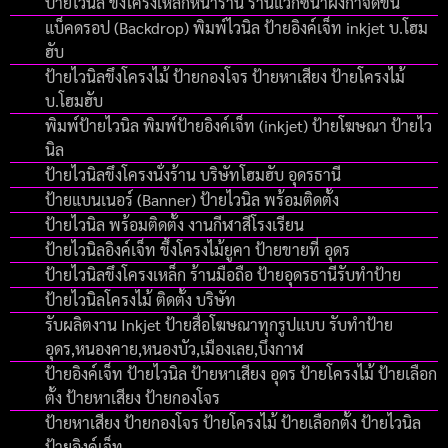
ป้ายไวนิล ขึงโครงเหล็กหน้าร้าน ร้านแว๊กซ์น้ำผึงกำจัดขน
แบ็คดรอป (Backdrop) พิมพ์ไวนิล ป้ายอิงค์เจ็ท inkjet บ.โฮม
ฮับ
ป้ายไวนิลขึงโครงไม้ ป้ายกองโจร ป้ายหาเสียง ป้ายโครงไม้
บ.โฮมฮับ
พิมพ์ป้ายไวนิล พิมพ์ป้ายอิงค์เจ็ท (inkjet) ป้ายโฆษณา ป้ายไว
นิล
ป้ายไวนิลขึงโครงนั่งร้าน บริษัทโฮมฮับ อุดรธานี
ป้ายแบนเนอร์ (Banner) ป้ายไวนิล พร้อมติดตั้ง
ป้ายไวนิล พร้อมติดตั้ง งานกีฬาสีโรงเรียน
ป้ายไวนิลอิงค์เจ็ท ขึ้งโครงไม้ยูคา ป้ายขายที่ อุดร
ป้ายไวนิลขึงโครงเหล็ก ร้านมือถือ ป้ายอุดรธานีรับทำป้าย
ป้ายไวนิลโครงไม้ ติดตั้ง บริษัท
รับผลิตงาน Inkjet ป้ายสื่อโฆษณาทุกรูปแบบ รับทำป้าย
อุดร,หนองคาย,หนองบัว,เมืองเลย,บึงกาฬ
ป้ายอิงค์เจ็ท ป้ายไวนิล ป้ายหาเสียง อุดร ป้ายโครงไม้ ป้ายเลือก
ตั้ง ป้ายหาเสียง ป้ายกองโจร
ป้ายหาเสียง ป้ายกองโจร ป้ายโครงไม้ ป้ายเลือกตั้ง ป้ายไวนิล
ป้ายอิงค์เจ็ท