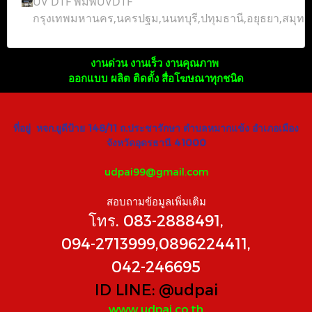
UV DTF พิมพ์UVDTF
กรุงเทพมหานคร,นครปฐม,นนทบุรี,ปทุมธานี,อยุธยา,สมุ
งานด่วน งานเร็ว งานคุณภาพ
ออกแบบ ผลิต ติดตั้ง สื่อโฆษณาทุกชนิด
ที่อยู่ หจก.ยูดีป้าย 148/11 ถ.ประชารักษา ตำบลหมากแข้ง อำเภอเมือง
จังหวัดอุดรธานี 41000
udpai99@gmail.com
สอบถามข้อมูลเพิ่มเติม
โทร. 083-2888491,
094-2713999,0896224411,
042-246695
ID LINE:
@udpai
www.udpai.co.th