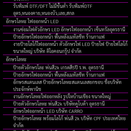
รับพิมพ์ DTF/DFT ไม่มีขั้นต่ำ รับพิมพ์DTF
อุดร,หนองคาย,หนองบัว,เลย,สกล
อักษรโลหะ ไฟออกหน้า LED
งานซ่อมไฟตัวอักษร LED อักษรไฟออกหน้า เซ็นทรัลอุดรธานี
ป้ายอักษรไฟออกหน้า พื้นหลังเมทัลชีท ร้านกาแฟ
งายป้ายโลโก้ไฟออกหน้า ตัวอักษรไฟ LED ป้ายไฟ ป้ายไฟโลโก้
ขนาดใหญ่ บริษัท ดิไอคอนกรุ๊ป จํากัด
อักษรโลหะ
ป้ายตัวอักษรโละ พ่นสี2k เกรดสี5ปี ร.พ. อุดรธานี
ป้ายอักษรไฟออกหน้า พื้นหลังเมทัลชีท ร้านกาแฟ
อักษรสแตนเลส ป้ายอักษรโลหะสแตนเลสยกขอบ ชื่อบริษัท
ประจักษ์พานิช
งานอักษรโลหะไฟออกหลัง รูปไหบ้านเชียง ขนาดใหญ่
ป้ายตัวอักษรโลหะ พ่นสี2k บริษัทคูโบต้า อุดรธานี
อักษรไฟออกหน้า LED บริษัท CARRO
ป้ายอักษรโลหะ พร้อมโลโก้ พ่นสี 2k บริษัท CPF ประเทศไทย
จำกัด