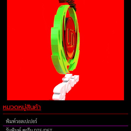
หมวดหมู่สินค้า
พิมพ์วอลเปเปอร์
รับพิมพ์ สกรีน DTF/DFT