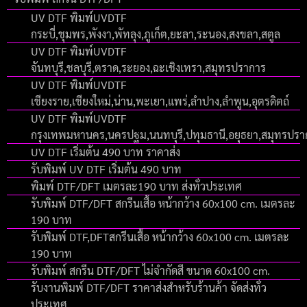
UV DTF พิมพ์UVDTF
กระบี่,ชุมพร,พังงา,พัทลุง,ภูเก็ต,ยะลา,ระนอง,สงขลา,สตูล
UV DTF พิมพ์UVDTF
จันทบุรี,ชลบุรี,ตราด,ระยอง,ฉะเชิงเทรา,สมุทรปราการ
UV DTF พิมพ์UVDTF
เชียงราย,เชียงใหม่,น่าน,พะเยา,แพร่,ลำปาง,ลำพูน,อุตรดิตถ์
UV DTF พิมพ์UVDTF
กรุงเทพมหานคร,นครปฐม,นนทบุรี,ปทุมธานี,อยุธยา,สมุทรปร
UV DTF เริ่มต้น 490 บาท ราคาส่ง
รับพิมพ์ UV DTF เริ่มต้น 490 บาท
พิมพ์ DTF/DFT เมตรละ190 บาท ส่งทั่วประเทศ
รับพิมพ์ DTF/DFT สกรีนเสื้อ หน้ากว้าง 60x100 cm. เมตรละ
190 บาท
รับพิมพ์ DTF,DFTสกรีนเสื้อ หน้ากว้าง 60x100 cm. เมตรละ
190 บาท
รับพิมพ์ สกรีน DTF/DFT ไม่จำกัดสี ขนาด 60x100 cm.
รับงานพิมพ์ DTF/DFT ราคาส่งสำหรับร้านค้า จัดส่งทั่ว
ประเทศ