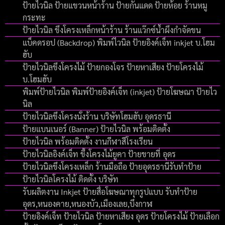
ป้ายไวนิล ป้ายแขวนหน้าร้าน ป้ายกันแดด ป้ายห้อย ร้านหมู
กระทะ
ป้ายไวนิล ขึงโครงเหล็กหน้าร้าน ร้านแว๊กซ์น้ำผึงกำจัดขน
แบ็คดรอป (Backdrop) พิมพ์ไวนิล ป้ายอิงค์เจ็ท inkjet บ.โฮม
ฮับ
ป้ายไวนิลขึงโครงไม้ ป้ายกองโจร ป้ายหาเสียง ป้ายโครงไม้
บ.โฮมฮับ
พิมพ์ป้ายไวนิล พิมพ์ป้ายอิงค์เจ็ท (inkjet) ป้ายโฆษณา ป้ายไว
นิล
ป้ายไวนิลขึงโครงนั่งร้าน บริษัทโฮมฮับ อุดรธานี
ป้ายแบนเนอร์ (Banner) ป้ายไวนิล พร้อมติดตั้ง
ป้ายไวนิล พร้อมติดตั้ง งานกีฬาสีโรงเรียน
ป้ายไวนิลอิงค์เจ็ท ขึ้งโครงไม้ยูคา ป้ายขายที่ อุดร
ป้ายไวนิลขึงโครงเหล็ก ร้านมือถือ ป้ายอุดรธานีรับทำป้าย
ป้ายไวนิลโครงไม้ ติดตั้ง บริษัท
รับผลิตงาน Inkjet ป้ายสื่อโฆษณาทุกรูปแบบ รับทำป้าย
อุดร,หนองคาย,หนองบัว,เมืองเลย,บึงกาฬ
ป้ายอิงค์เจ็ท ป้ายไวนิล ป้ายหาเสียง อุดร ป้ายโครงไม้ ป้ายเลือก