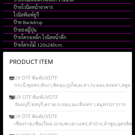
ป้ายไวนิลหน้าอาคาร
ไวนิลพิมพ์ยูวี
ป้าย Backdrop
ป้ายธงญี่ปุ่น
ป้ายโครงเหล็ก ไวนิลหน้าตึก
ป้ายโครงไม้ 120x240cm.
PRODUCT ITEM
UV DTF พิมพ์UVDTF
กระบี่,ชุมพร,พังงา,พัทลุง,ภูเก็ต,ยะลา,ระนอง,สงขลา,สตูล
UV DTF พิมพ์UVDTF
จันทบุรี,ชลบุรี,ตราด,ระยอง,ฉะเชิงเทรา,สมุทรปราการ
UV DTF พิมพ์UVDTF
เชียงราย,เชียงใหม่,น่าน,พะเยา,แพร่,ลำปาง,ลำพูน,อุตรดิตถ์