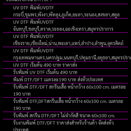
UV DTF พิมพ์UVDTF
กระบี่,ชุมพร,พังงา,พัทลุง,ภูเก็ต,ยะลา,ระนอง,สงขลา,สตูล
UV DTF พิมพ์UVDTF
จันทบุรี,ชลบุรี,ตราด,ระยอง,ฉะเชิงเทรา,สมุทรปราการ
UV DTF พิมพ์UVDTF
เชียงราย,เชียงใหม่,น่าน,พะเยา,แพร่,ลำปาง,ลำพูน,อุตรดิตถ์
UV DTF พิมพ์UVDTF
กรุงเทพมหานคร,นครปฐม,นนทบุรี,ปทุมธานี,อยุธยา,สมุทรปร
UV DTF เริ่มต้น 490 บาท ราคาส่ง
รับพิมพ์ UV DTF เริ่มต้น 490 บาท
พิมพ์ DTF/DFT เมตรละ190 บาท ส่งทั่วประเทศ
รับพิมพ์ DTF/DFT สกรีนเสื้อ หน้ากว้าง 60x100 cm. เมตรละ
190 บาท
รับพิมพ์ DTF,DFTสกรีนเสื้อ หน้ากว้าง 60x100 cm. เมตรละ
190 บาท
รับพิมพ์ สกรีน DTF/DFT ไม่จำกัดสี ขนาด 60x100 cm.
รับงานพิมพ์ DTF/DFT ราคาส่งสำหรับร้านค้า จัดส่งทั่ว
ประเทศ