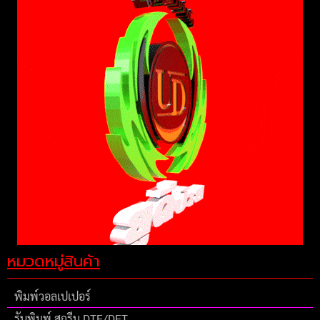
หมวดหมู่สินค้า
พิมพ์วอลเปเปอร์
รับพิมพ์ สกรีน DTF/DFT