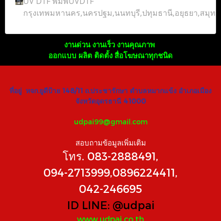
UV DTF พิมพ์UVDTF
กรุงเทพมหานคร,นครปฐม,นนทบุรี,ปทุมธานี,อยุธยา,สมุ
งานด่วน งานเร็ว งานคุณภาพ
ออกแบบ ผลิต ติดตั้ง สื่อโฆษณาทุกชนิด
ที่อยู่ หจก.ยูดีป้าย 148/11 ถ.ประชารักษา ตำบลหมากแข้ง อำเภอเมือง
จังหวัดอุดรธานี 41000
udpai99@gmail.com
สอบถามข้อมูลเพิ่มเติม
โทร. 083-2888491,
094-2713999,0896224411,
042-246695
ID LINE:
@udpai
www.udpai.co.th