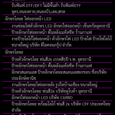
รับพิมพ์ DTF/DFT ไม่มีขั้นต่ำ รับพิมพ์DTF
อุดร,หนองคาย,หนองบัว,เลย,สกล
อักษรโลหะ ไฟออกหน้า LED
งานซ่อมไฟตัวอักษร LED อักษรไฟออกหน้า เซ็นทรัลอุดรธานี
ป้ายอักษรไฟออกหน้า พื้นหลังเมทัลชีท ร้านกาแฟ
งายป้ายโลโก้ไฟออกหน้า ตัวอักษรไฟ LED ป้ายไฟ ป้ายไฟโลโก้
ขนาดใหญ่ บริษัท ดิไอคอนกรุ๊ป จํากัด
อักษรโลหะ
ป้ายตัวอักษรโละ พ่นสี2k เกรดสี5ปี ร.พ. อุดรธานี
ป้ายอักษรไฟออกหน้า พื้นหลังเมทัลชีท ร้านกาแฟ
อักษรสแตนเลส ป้ายอักษรโลหะสแตนเลสยกขอบ ชื่อบริษัท
ประจักษ์พานิช
งานอักษรโลหะไฟออกหลัง รูปไหบ้านเชียง ขนาดใหญ่
ป้ายตัวอักษรโลหะ พ่นสี2k บริษัทคูโบต้า อุดรธานี
อักษรไฟออกหน้า LED บริษัท CARRO
ป้ายอักษรโลหะ พร้อมโลโก้ พ่นสี 2k บริษัท CPF ประเทศไทย
จำกัด