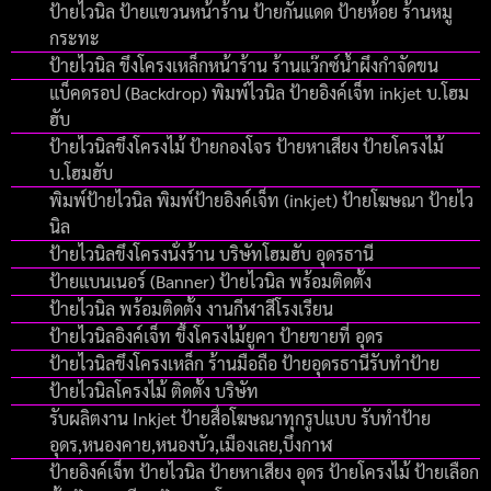
ป้ายไวนิล ป้ายแขวนหน้าร้าน ป้ายกันแดด ป้ายห้อย ร้านหมู
กระทะ
ป้ายไวนิล ขึงโครงเหล็กหน้าร้าน ร้านแว๊กซ์น้ำผึงกำจัดขน
แบ็คดรอป (Backdrop) พิมพ์ไวนิล ป้ายอิงค์เจ็ท inkjet บ.โฮม
ฮับ
ป้ายไวนิลขึงโครงไม้ ป้ายกองโจร ป้ายหาเสียง ป้ายโครงไม้
บ.โฮมฮับ
พิมพ์ป้ายไวนิล พิมพ์ป้ายอิงค์เจ็ท (inkjet) ป้ายโฆษณา ป้ายไว
นิล
ป้ายไวนิลขึงโครงนั่งร้าน บริษัทโฮมฮับ อุดรธานี
ป้ายแบนเนอร์ (Banner) ป้ายไวนิล พร้อมติดตั้ง
ป้ายไวนิล พร้อมติดตั้ง งานกีฬาสีโรงเรียน
ป้ายไวนิลอิงค์เจ็ท ขึ้งโครงไม้ยูคา ป้ายขายที่ อุดร
ป้ายไวนิลขึงโครงเหล็ก ร้านมือถือ ป้ายอุดรธานีรับทำป้าย
ป้ายไวนิลโครงไม้ ติดตั้ง บริษัท
รับผลิตงาน Inkjet ป้ายสื่อโฆษณาทุกรูปแบบ รับทำป้าย
อุดร,หนองคาย,หนองบัว,เมืองเลย,บึงกาฬ
ป้ายอิงค์เจ็ท ป้ายไวนิล ป้ายหาเสียง อุดร ป้ายโครงไม้ ป้ายเลือก