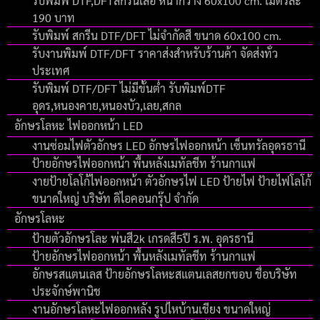
รับพิมพ์ DTF,DFTสกรีนเสื้อ หน้ากว้าง 60x100 cm. เมตรละ
190 บาท
รับพิมพ์ สกรีน DTF/DFT ไม่จำกัดสี ขนาด 60x100 cm.
รับงานพิมพ์ DTF/DFT ราคาส่งสำหรับร้านค้า จัดส่งทั่ว
ประเทศ
รับพิมพ์ DTF/DFT ไม่มีขั้นต่ำ รับพิมพ์DTF
อุดร,หนองคาย,หนองบัว,เลย,สกล
อักษรโลหะ ไฟออกหน้า LED
งานซ่อมไฟตัวอักษร LED อักษรไฟออกหน้า เซ็นทรัลอุดรธานี
ป้ายอักษรไฟออกหน้า พื้นหลังเมทัลชีท ร้านกาแฟ
งายป้ายโลโก้ไฟออกหน้า ตัวอักษรไฟ LED ป้ายไฟ ป้ายไฟโลโก้
ขนาดใหญ่ บริษัท ดิไอคอนกรุ๊ป จํากัด
อักษรโลหะ
ป้ายตัวอักษรโละ พ่นสี2k เกรดสี5ปี ร.พ. อุดรธานี
ป้ายอักษรไฟออกหน้า พื้นหลังเมทัลชีท ร้านกาแฟ
อักษรสแตนเลส ป้ายอักษรโลหะสแตนเลสยกขอบ ชื่อบริษัท
ประจักษ์พานิช
งานอักษรโลหะไฟออกหลัง รูปไหบ้านเชียง ขนาดใหญ่