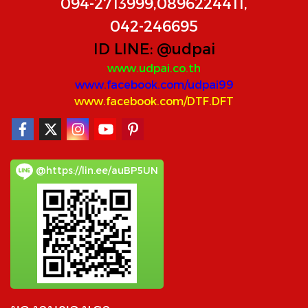
094-2713999,0896224411,
042-246695
ID LINE:
@udpai
www.udpai.co.th
www.facebook.com/udpai99
www.facebook.com/DTF.DFT
@https://lin.ee/auBP5UN