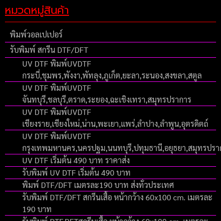
หมวดหมู่สินค้า
พิมพ์วอลเปเปอร์
รับพิมพ์ สกรีน DTF/DFT
UV DTF พิมพ์UVDTF
กระบี่,ชุมพร,พังงา,พัทลุง,ภูเก็ต,ยะลา,ระนอง,สงขลา,สตูล
UV DTF พิมพ์UVDTF
จันทบุรี,ชลบุรี,ตราด,ระยอง,ฉะเชิงเทรา,สมุทรปราการ
UV DTF พิมพ์UVDTF
เชียงราย,เชียงใหม่,น่าน,พะเยา,แพร่,ลำปาง,ลำพูน,อุตรดิตถ์
UV DTF พิมพ์UVDTF
กรุงเทพมหานคร,นครปฐม,นนทบุรี,ปทุมธานี,อยุธยา,สมุทรปร
UV DTF เริ่มต้น 490 บาท ราคาส่ง
รับพิมพ์ UV DTF เริ่มต้น 490 บาท
พิมพ์ DTF/DFT เมตรละ190 บาท ส่งทั่วประเทศ
รับพิมพ์ DTF/DFT สกรีนเสื้อ หน้ากว้าง 60x100 cm. เมตรละ
190 บาท