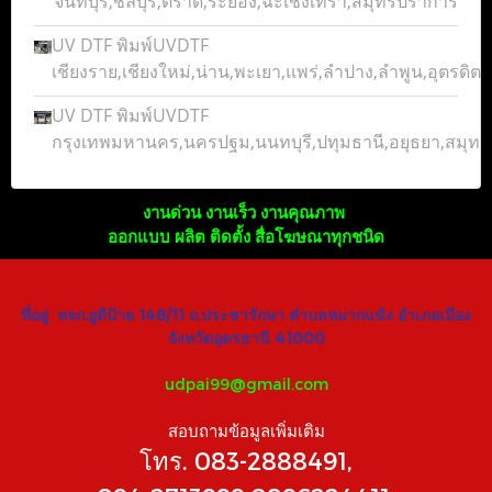
จันทบุรี,ชลบุรี,ตราด,ระยอง,ฉะเชิงเทรา,สมุทรปราการ
UV DTF พิมพ์UVDTF
เชียงราย,เชียงใหม่,น่าน,พะเยา,แพร่,ลำปาง,ลำพูน,อุตรดิตถ์
UV DTF พิมพ์UVDTF
กรุงเทพมหานคร,นครปฐม,นนทบุรี,ปทุมธานี,อยุธยา,สมุ
งานด่วน งานเร็ว งานคุณภาพ
ออกแบบ ผลิต ติดตั้ง สื่อโฆษณาทุกชนิด
ที่อยู่ หจก.ยูดีป้าย 148/11 ถ.ประชารักษา ตำบลหมากแข้ง อำเภอเมือง
จังหวัดอุดรธานี 41000
udpai99@gmail.com
สอบถามข้อมูลเพิ่มเติม
โทร. 083-2888491,