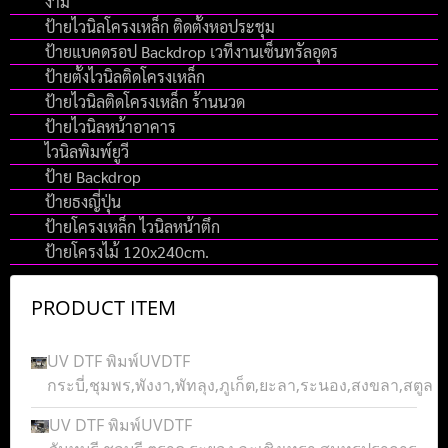
งาม
ป้ายไวนิลโครงเหล็ก ติดตั้งหอประชุม
ป้ายแบคดรอป Backdrop เวทีงานเซ็นทรัลอุดร
ป้ายตั้งไวนิลติดโครงเหล็ก
ป้ายไวนิลติดโครงเหล็ก ร้านนวด
ป้ายไวนิลหน้าอาคาร
ไวนิลพิมพ์ยูวี
ป้าย Backdrop
ป้ายธงญี่ปุ่น
ป้ายโครงเหล็ก ไวนิลหน้าตึก
ป้ายโครงไม้ 120x240cm.
PRODUCT ITEM
UV DTF พิมพ์UVDTF
กระบี่,ชุมพร,พังงา,พัทลุง,ภูเก็ต,ยะลา,ระนอง,สงขลา,สตูล
UV DTF พิมพ์UVDTF