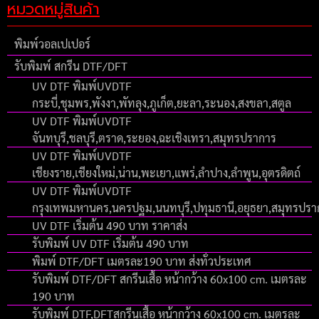
หมวดหมู่สินค้า
พิมพ์วอลเปเปอร์
รับพิมพ์ สกรีน DTF/DFT
UV DTF พิมพ์UVDTF
กระบี่,ชุมพร,พังงา,พัทลุง,ภูเก็ต,ยะลา,ระนอง,สงขลา,สตูล
UV DTF พิมพ์UVDTF
จันทบุรี,ชลบุรี,ตราด,ระยอง,ฉะเชิงเทรา,สมุทรปราการ
UV DTF พิมพ์UVDTF
เชียงราย,เชียงใหม่,น่าน,พะเยา,แพร่,ลำปาง,ลำพูน,อุตรดิตถ์
UV DTF พิมพ์UVDTF
กรุงเทพมหานคร,นครปฐม,นนทบุรี,ปทุมธานี,อยุธยา,สมุทรปร
UV DTF เริ่มต้น 490 บาท ราคาส่ง
รับพิมพ์ UV DTF เริ่มต้น 490 บาท
พิมพ์ DTF/DFT เมตรละ190 บาท ส่งทั่วประเทศ
รับพิมพ์ DTF/DFT สกรีนเสื้อ หน้ากว้าง 60x100 cm. เมตรละ
190 บาท
รับพิมพ์ DTF,DFTสกรีนเสื้อ หน้ากว้าง 60x100 cm. เมตรละ