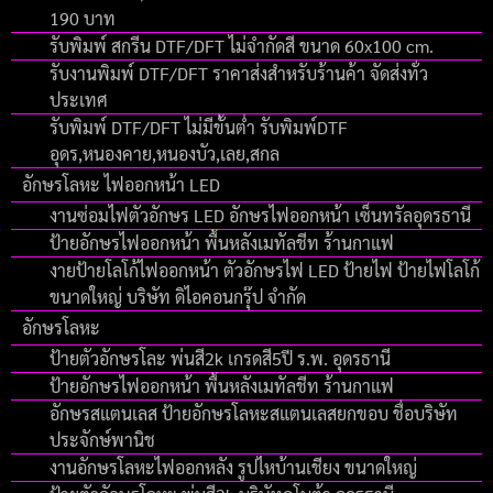
190 บาท
รับพิมพ์ สกรีน DTF/DFT ไม่จำกัดสี ขนาด 60x100 cm.
รับงานพิมพ์ DTF/DFT ราคาส่งสำหรับร้านค้า จัดส่งทั่ว
ประเทศ
รับพิมพ์ DTF/DFT ไม่มีขั้นต่ำ รับพิมพ์DTF
อุดร,หนองคาย,หนองบัว,เลย,สกล
อักษรโลหะ ไฟออกหน้า LED
งานซ่อมไฟตัวอักษร LED อักษรไฟออกหน้า เซ็นทรัลอุดรธานี
ป้ายอักษรไฟออกหน้า พื้นหลังเมทัลชีท ร้านกาแฟ
งายป้ายโลโก้ไฟออกหน้า ตัวอักษรไฟ LED ป้ายไฟ ป้ายไฟโลโก้
ขนาดใหญ่ บริษัท ดิไอคอนกรุ๊ป จํากัด
อักษรโลหะ
ป้ายตัวอักษรโละ พ่นสี2k เกรดสี5ปี ร.พ. อุดรธานี
ป้ายอักษรไฟออกหน้า พื้นหลังเมทัลชีท ร้านกาแฟ
อักษรสแตนเลส ป้ายอักษรโลหะสแตนเลสยกขอบ ชื่อบริษัท
ประจักษ์พานิช
งานอักษรโลหะไฟออกหลัง รูปไหบ้านเชียง ขนาดใหญ่