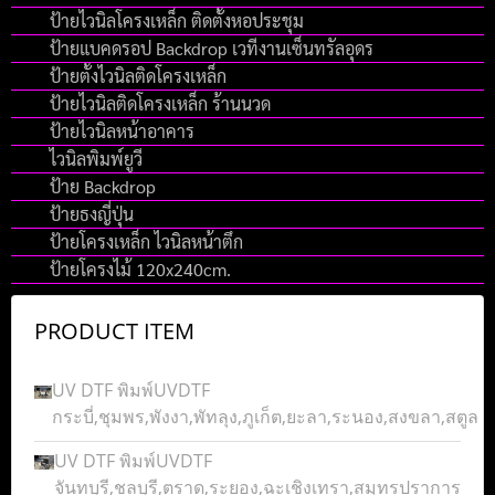
ป้ายไวนิลโครงเหล็ก ติดตั้งหอประชุม
ป้ายแบคดรอป Backdrop เวทีงานเซ็นทรัลอุดร
ป้ายตั้งไวนิลติดโครงเหล็ก
ป้ายไวนิลติดโครงเหล็ก ร้านนวด
ป้ายไวนิลหน้าอาคาร
ไวนิลพิมพ์ยูวี
ป้าย Backdrop
ป้ายธงญี่ปุ่น
ป้ายโครงเหล็ก ไวนิลหน้าตึก
ป้ายโครงไม้ 120x240cm.
PRODUCT ITEM
UV DTF พิมพ์UVDTF
กระบี่,ชุมพร,พังงา,พัทลุง,ภูเก็ต,ยะลา,ระนอง,สงขลา,สตูล
UV DTF พิมพ์UVDTF
จันทบุรี,ชลบุรี,ตราด,ระยอง,ฉะเชิงเทรา,สมุทรปราการ