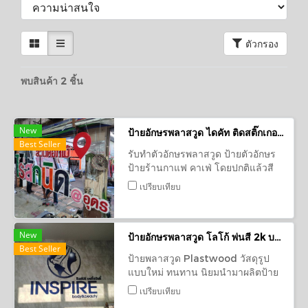
ตัวกรอง
พบสินค้า 2 ชิ้น
New
ป้ายอักษรพลาสวูด ไดคัท ติดสติ๊กเกอร์ ป้ายร้านคาแฟ่
Best Seller
รับทำตัวอักษรพลาสวูด ป้ายตัวอักษร
ป้ายร้านกาแฟ คาเฟ่ โดยปกติแล้วสี
ของเนื้อวัสดุพลาสวูดจะเป็นสีขาว ติด
เปรียบเทียบ
สติกเกอร์ ป้ายร้านอาหาร
New
ป้ายอักษรพลาสวูด โลโก้ พ่นสี 2k บริษัท อินสไปร์ บอดี้&บิ้วตี้
Best Seller
ป้ายพลาสวูด Plastwood วัสดุรูป
แบบใหม่ ทนทาน นิยมนำมาผลิตป้าย
ป้ายตัวอักษร ป้ายตัวอักษรนูน ป้ายพื้น
เปรียบเทียบ
หลัง ป้ายโลโก้ ใช้ได้ทั้งภายใน