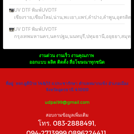
UV DTF พิมพ์UVDTF
เชียงราย,เชียงใหม่,น่าน,พะเยา,แพร่,ลำปาง,ลำพูน,อุตรดิตถ์
UV DTF พิมพ์UVDTF
กรุงเทพมหานคร,นครปฐม,นนทบุรี,ปทุมธานี,อยุธยา,สมุ
งานด่วน งานเร็ว งานคุณภาพ
ออกแบบ ผลิต ติดตั้ง สื่อโฆษณาทุกชนิด
ที่อยู่ หจก.ยูดีป้าย 148/11 ถ.ประชารักษา ตำบลหมากแข้ง อำเภอเมือง
จังหวัดอุดรธานี 41000
udpai99@gmail.com
สอบถามข้อมูลเพิ่มเติม
โทร. 083-2888491,
094-2713999,0896224411,