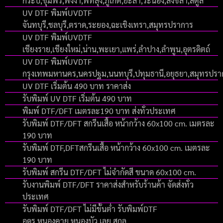
กระบี่,ชุมพร,พังงา,พัทลุง,ภูเก็ต,ยะลา,ระนอง,สงขลา,สตูล
UV DTF พิมพ์UVDTF
จันทบุรี,ชลบุรี,ตราด,ระยอง,ฉะเชิงเทรา,สมุทรปราการ
UV DTF พิมพ์UVDTF
เชียงราย,เชียงใหม่,น่าน,พะเยา,แพร่,ลำปาง,ลำพูน,อุตรดิตถ์
UV DTF พิมพ์UVDTF
กรุงเทพมหานคร,นครปฐม,นนทบุรี,ปทุมธานี,อยุธยา,สมุทรปร
UV DTF เริ่มต้น 490 บาท ราคาส่ง
รับพิมพ์ UV DTF เริ่มต้น 490 บาท
พิมพ์ DTF/DFT เมตรละ190 บาท ส่งทั่วประเทศ
รับพิมพ์ DTF/DFT สกรีนเสื้อ หน้ากว้าง 60x100 cm. เมตรละ
190 บาท
รับพิมพ์ DTF,DFTสกรีนเสื้อ หน้ากว้าง 60x100 cm. เมตรละ
190 บาท
รับพิมพ์ สกรีน DTF/DFT ไม่จำกัดสี ขนาด 60x100 cm.
รับงานพิมพ์ DTF/DFT ราคาส่งสำหรับร้านค้า จัดส่งทั่ว
ประเทศ
รับพิมพ์ DTF/DFT ไม่มีขั้นต่ำ รับพิมพ์DTF
อุดร,หนองคาย,หนองบัว,เลย,สกล