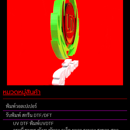
หมวดหมู่สินค้า
พิมพ์วอลเปเปอร์
รับพิมพ์ สกรีน DTF/DFT
UV DTF พิมพ์UVDTF