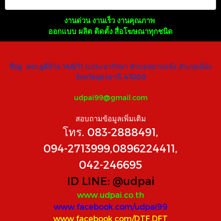
งานด่วน งานเร็ว งานคุณภาพ
ออกแบบ ผลิต ติดตั้ง สื่อโฆษณาทุกชนิด
ที่อยู่ หจก.ยูดีป้าย 148/11 ถ.ประชารักษา ตำบลหมากแข้ง อำเภอเมือง
จังหวัดอุดรธานี 41000
udpai99@gmail.com
สอบถามข้อมูลเพิ่มเติม
โทร. 083-2888491,
094-2713999,0896224411,
042-246695
ID LINE:
@udpai
www.udpai.co.th
www.facebook.com/udpai99
www.facebook.com/DTF.DFT