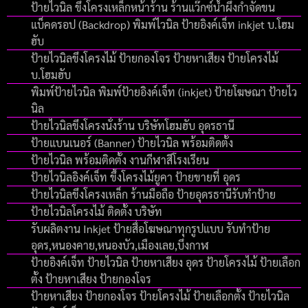
ป้ายไวนิล ขึงโครงเหล็กหน้าร้าน ร้านแว๊กซ์น้ำผึงกำจัดขน
แบ็คดรอป (Backdrop) พิมพ์ไวนิล ป้ายอิงค์เจ็ท inkjet บ.โฮม
ฮับ
ป้ายไวนิลขึงโครงไม้ ป้ายกองโจร ป้ายหาเสียง ป้ายโครงไม้
บ.โฮมฮับ
พิมพ์ป้ายไวนิล พิมพ์ป้ายอิงค์เจ็ท (inkjet) ป้ายโฆษณา ป้ายไว
นิล
ป้ายไวนิลขึงโครงนั่งร้าน บริษัทโฮมฮับ อุดรธานี
ป้ายแบนเนอร์ (Banner) ป้ายไวนิล พร้อมติดตั้ง
ป้ายไวนิล พร้อมติดตั้ง งานกีฬาสีโรงเรียน
ป้ายไวนิลอิงค์เจ็ท ขึ้งโครงไม้ยูคา ป้ายขายที่ อุดร
ป้ายไวนิลขึงโครงเหล็ก ร้านมือถือ ป้ายอุดรธานีรับทำป้าย
ป้ายไวนิลโครงไม้ ติดตั้ง บริษัท
รับผลิตงาน Inkjet ป้ายสื่อโฆษณาทุกรูปแบบ รับทำป้าย
อุดร,หนองคาย,หนองบัว,เมืองเลย,บึงกาฬ
ป้ายอิงค์เจ็ท ป้ายไวนิล ป้ายหาเสียง อุดร ป้ายโครงไม้ ป้ายเลือก
ตั้ง ป้ายหาเสียง ป้ายกองโจร
ป้ายหาเสียง ป้ายกองโจร ป้ายโครงไม้ ป้ายเลือกตั้ง ป้ายไวนิล