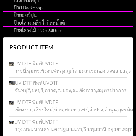
ป้าย Backdrop
ป้ายธงญี่ปุ่น
ป้ายโครงเหล็ก ไวนิลหน้าตึก
ป้ายโครงไม้ 120x240cm.
PRODUCT ITEM
UV DTF พิมพ์UVDTF
กระบี่,ชุมพร,พังงา,พัทลุง,ภูเก็ต,ยะลา,ระนอง,สงขลา,สตูล
UV DTF พิมพ์UVDTF
จันทบุรี,ชลบุรี,ตราด,ระยอง,ฉะเชิงเทรา,สมุทรปราการ
UV DTF พิมพ์UVDTF
เชียงราย,เชียงใหม่,น่าน,พะเยา,แพร่,ลำปาง,ลำพูน,อุตรดิตถ์
UV DTF พิมพ์UVDTF
กรุงเทพมหานคร,นครปฐม,นนทบุรี,ปทุมธานี,อยุธยา,สมุ