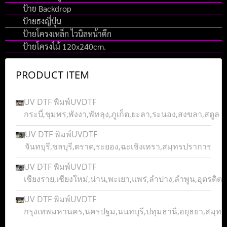
ป้าย Backdrop
ป้ายธงญี่ปุ่น
ป้ายโครงเหล็ก ไวนิลหน้าตึก
ป้ายโครงไม้ 120x240cm.
PRODUCT ITEM
UV DTF พิมพ์UVDTF
กระบี่,ชุมพร,พังงา,พัทลุง,ภูเก็ต,ยะลา,ระนอง,สงขลา,สตูล
UV DTF พิมพ์UVDTF
จันทบุรี,ชลบุรี,ตราด,ระยอง,ฉะเชิงเทรา,สมุทรปราการ
UV DTF พิมพ์UVDTF
เชียงราย,เชียงใหม่,น่าน,พะเยา,แพร่,ลำปาง,ลำพูน,อุตรดิตถ์
UV DTF พิมพ์UVDTF
กรุงเทพมหานคร,นครปฐม,นนทบุรี,ปทุมธานี,อยุธยา,สมุ