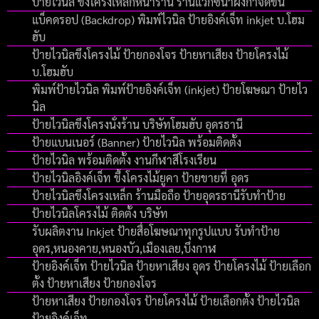
ป้ายไวนิล ขึงโครงเหล็กหน้าร้าน ร้านแว๊กซ์น้ำผึงกำจัดขน
แบ็คดรอป (Backdrop) พิมพ์ไวนิล ป้ายอิงค์เจ็ท inkjet บ.โฮม
ฮับ
ป้ายไวนิลขึงโครงไม้ ป้ายกองโจร ป้ายหาเสียง ป้ายโครงไม้
บ.โฮมฮับ
พิมพ์ป้ายไวนิล พิมพ์ป้ายอิงค์เจ็ท (inkjet) ป้ายโฆษณา ป้ายไว
นิล
ป้ายไวนิลขึงโครงนั่งร้าน บริษัทโฮมฮับ อุดรธานี
ป้ายแบนเนอร์ (Banner) ป้ายไวนิล พร้อมติดตั้ง
ป้ายไวนิล พร้อมติดตั้ง งานกีฬาสีโรงเรียน
ป้ายไวนิลอิงค์เจ็ท ขึ้งโครงไม้ยูคา ป้ายขายที่ อุดร
ป้ายไวนิลขึงโครงเหล็ก ร้านมือถือ ป้ายอุดรธานีรับทำป้าย
ป้ายไวนิลโครงไม้ ติดตั้ง บริษัท
รับผลิตงาน Inkjet ป้ายสื่อโฆษณาทุกรูปแบบ รับทำป้าย
อุดร,หนองคาย,หนองบัว,เมืองเลย,บึงกาฬ
ป้ายอิงค์เจ็ท ป้ายไวนิล ป้ายหาเสียง อุดร ป้ายโครงไม้ ป้ายเลือก
ตั้ง ป้ายหาเสียง ป้ายกองโจร
ป้ายหาเสียง ป้ายกองโจร ป้ายโครงไม้ ป้ายเลือกตั้ง ป้ายไวนิล
ป้ายอิงค์เจ็ท