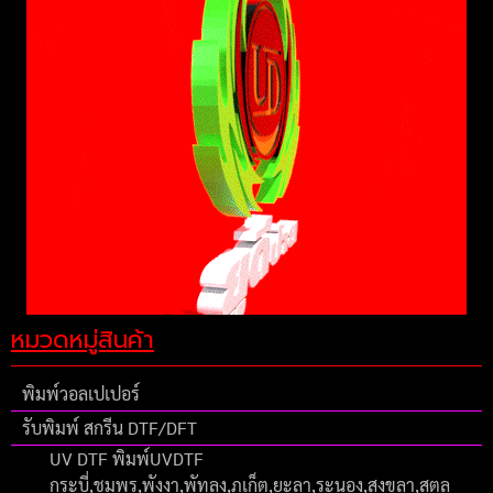
หมวดหมู่สินค้า
พิมพ์วอลเปเปอร์
รับพิมพ์ สกรีน DTF/DFT
UV DTF พิมพ์UVDTF
กระบี่,ชุมพร,พังงา,พัทลุง,ภูเก็ต,ยะลา,ระนอง,สงขลา,สตูล