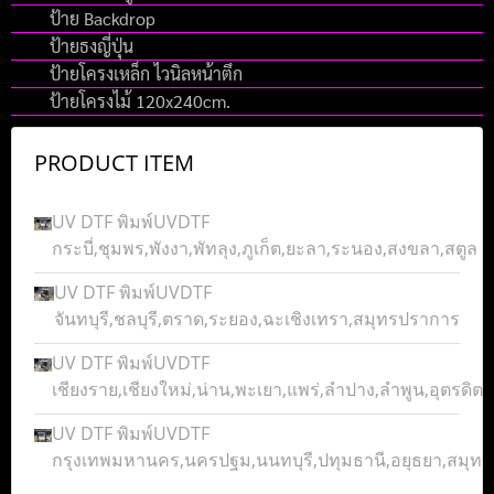
ป้าย Backdrop
ป้ายธงญี่ปุ่น
ป้ายโครงเหล็ก ไวนิลหน้าตึก
ป้ายโครงไม้ 120x240cm.
PRODUCT ITEM
UV DTF พิมพ์UVDTF
กระบี่,ชุมพร,พังงา,พัทลุง,ภูเก็ต,ยะลา,ระนอง,สงขลา,สตูล
UV DTF พิมพ์UVDTF
จันทบุรี,ชลบุรี,ตราด,ระยอง,ฉะเชิงเทรา,สมุทรปราการ
UV DTF พิมพ์UVDTF
เชียงราย,เชียงใหม่,น่าน,พะเยา,แพร่,ลำปาง,ลำพูน,อุตรดิตถ์
UV DTF พิมพ์UVDTF
กรุงเทพมหานคร,นครปฐม,นนทบุรี,ปทุมธานี,อยุธยา,สมุ