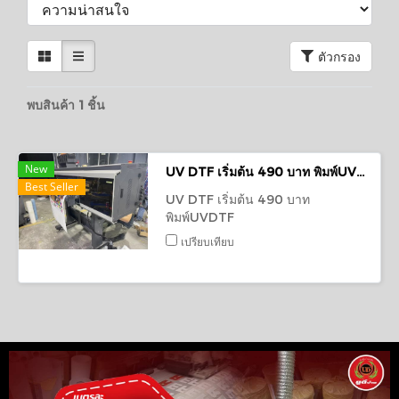
ตัวกรอง
พบสินค้า 1 ชิ้น
New
UV DTF เริ่มต้น 490 บาท พิมพ์UVDTF อุดรธานี,หนองบัวลำภู,หนองคาย,เลย ทั่วประเทศ
Best Seller
UV DTF เริ่มต้น 490 บาท
พิมพ์UVDTF
อุดรธานี,หนองบัวลำภู,หนองคาย,เลย,บึงกาฬ,มุกดาหาร,สกลนคร,นครพนม,กาฬสินธุ์,ขอนแก่น,มหาสารคาม,ร้อยเอ็ด,นครราชสีมา,ชัยภูมิ,บุรีรัมย์,สุรินทร์,อุบลราชธานี,อำนาจเจริญ,ศรีสะเกษ,ยโสธร
เปรียบเทียบ