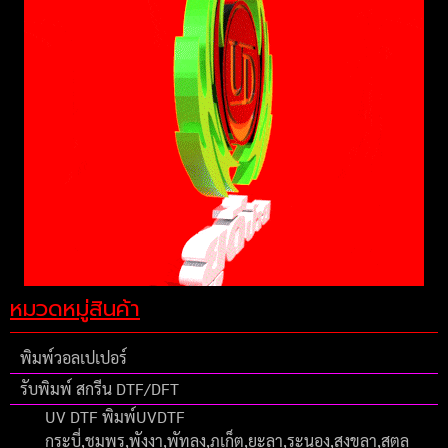
หมวดหมู่สินค้า
พิมพ์วอลเปเปอร์
รับพิมพ์ สกรีน DTF/DFT
UV DTF พิมพ์UVDTF
กระบี่,ชุมพร,พังงา,พัทลุง,ภูเก็ต,ยะลา,ระนอง,สงขลา,สตูล