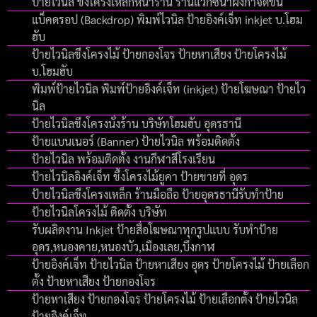
ป้ายไวนิล ขึงโครงเหล็กหน้าร้าน ร้านแว๊กซ์น้ำผึงกำจัดขน
แบ็คดรอป (Backdrop) พิมพ์ไวนิล ป้ายอิงค์เจ็ท inkjet บ.โฮม
ฮับ
ป้ายไวนิลขึงโครงไม้ ป้ายกองโจร ป้ายหาเสียง ป้ายโครงไม้
บ.โฮมฮับ
พิมพ์ป้ายไวนิล พิมพ์ป้ายอิงค์เจ็ท (inkjet) ป้ายโฆษณา ป้ายไว
นิล
ป้ายไวนิลขึงโครงนั่งร้าน บริษัทโฮมฮับ อุดรธานี
ป้ายแบนเนอร์ (Banner) ป้ายไวนิล พร้อมติดตั้ง
ป้ายไวนิล พร้อมติดตั้ง งานกีฬาสีโรงเรียน
ป้ายไวนิลอิงค์เจ็ท ขึ้งโครงไม้ยูคา ป้ายขายที่ อุดร
ป้ายไวนิลขึงโครงเหล็ก ร้านมือถือ ป้ายอุดรธานีรับทำป้าย
ป้ายไวนิลโครงไม้ ติดตั้ง บริษัท
รับผลิตงาน Inkjet ป้ายสื่อโฆษณาทุกรูปแบบ รับทำป้าย
อุดร,หนองคาย,หนองบัว,เมืองเลย,บึงกาฬ
ป้ายอิงค์เจ็ท ป้ายไวนิล ป้ายหาเสียง อุดร ป้ายโครงไม้ ป้ายเลือก
ตั้ง ป้ายหาเสียง ป้ายกองโจร
ป้ายหาเสียง ป้ายกองโจร ป้ายโครงไม้ ป้ายเลือกตั้ง ป้ายไวนิล
ป้ายอิงค์เจ็ท