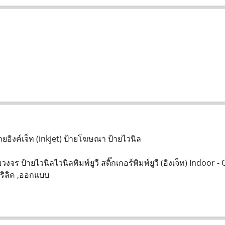
้ายอิงค์เจ็ท (inkjet) ป้ายโฆษณา ป้ายไวนิล
 ป้ายไวนิลไวนิลพิมพ์ยูวี สติ๊กเกอร์พิมพ์ยูวี (อิงเจ็ท) Indoor - Ou
คริลิค ,ออกแบบ