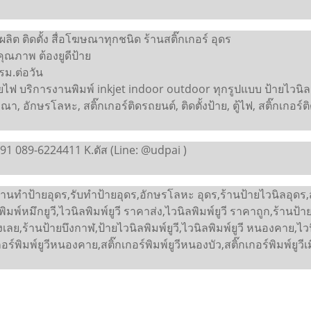
ลิต ติดตั้ง สื่อโฆษณาทุกชนิด ร้านสติ๊กเกอร์ อุดร
ุณภาพ ต้องยูดีป้าย
รม.ต่อวัน
ฟ บริการงานพิมพ์ inkjet indoor outdoor ทุกรูปแบบ ป้ายไวนิล ป้า
ษณา, อักษรโลหะ, สติ๊กเกอร์ติดรถยนต์, ติดตั้งป้าย, ตู้ไฟ, สติ๊กเกอร
91 089-6224411 K.ตัส (Line: @udpai )
้านทำป้ายอุดร,รับทำป้ายอุดร,อักษรโลหะ อุดร,ร้านป้ายไวนิลอุดร,สติ๊ก
ดร,พิมพ์หมึกยูวี,ไวนิลพิมพ์ยูวี ราคาส่ง,ไวนิลพิมพ์ยูวี ราคาถูก,ร้
เลย,ร้านป้ายบึงกาฬ,ป้ายไวนิลพิมพ์ยูวี,ไวนิลพิมพ์ยูวี หนองคาย,ไวนิ
กอร์พิมพ์ยูวีหนองคาย,สติ๊กเกอร์พิมพ์ยูวีหนองบัว,สติ๊กเกอร์พิมพ์ยูวีเ