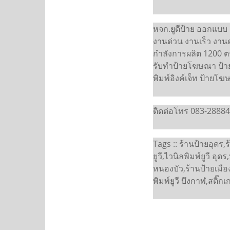
หจก.ยูดีป้าย ออกแบบ ผ
งานด่วน งานเร็ว งานค
กำลังการผลิต 1200 ต
รับทำป้ายโฆษณา ป้ายไ
พิมพ์อิงค์เจ็ท ป้ายโฆ
ติดต่อโทร 083-28884
Tags :: ร้านป้ายอุดร,ร
ยูวี,ไวนิลพิมพ์ยูวี อุ
หนองบัว,ร้านป้ายเมือง
พิมพ์ยูวี บึงกาฬ,สติ๊กเ