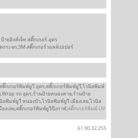
ยอิงค์เจ็ท สติ๊กเกอร์ อุดร
์ติดกระจก,3M สติ๊กเกอร์วอลล์เปเปอร์
เกอร์พิมพ์ยูวี อุดร,สติ๊กเกอร์พิมพ์ยูวี,ไวนิลพิมพ์
านป้าย,Wrap รถ อุดร,ร้านป้ายหนองคาย,ร้านป้าย
ลพิมพ์ยูวี หนองบัว,ไวนิลพิมพ์ยูวี เมืองเลย,ไวนิล
มืองเลย,สติ๊กเกอร์พิมพ์ยูวีบึงกาฬ,
สติ๊กเกอร์พิมพ์ UV
61.90.32.255