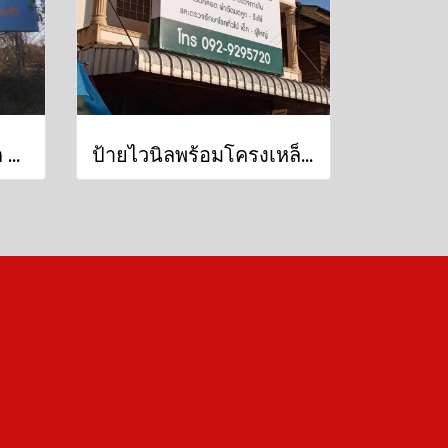
ป้ายไวนิลขึงโครงเหล็ก ป้ายบิลบอร์ด บ.โฮมฮับอุดรธานี
ป้ายไวนิลพร้อมโครงเหล็ก พร้อมติดตั้ง ป้ายไวนิลขึงโครงเหล็ก คลินิก