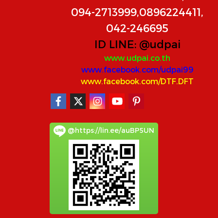
094-2713999,0896224411,
042-246695
ID LINE:
@udpai
www.udpai.co.th
www.facebook.com/udpai99
www.facebook.com/DTF.DFT
@https://lin.ee/auBP5UN