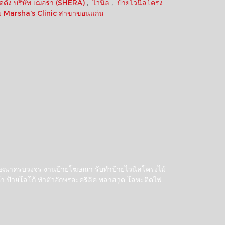
ิดตั้ง บริษัท เฌอร่า (SHERA)
,
ไวนิล
,
ป้ายไวนิลโครง
าม Marsha's Clinic สาขาขอนแก่น
ื่อโฆษณาครบวงจร งานป้ายโฆษณา รับทำป้ายไวนิลโครงไม้
า ป้ายโลโก้ ทำตัวอักษรอะคริลิค พลาสวูด โลหะติดไฟ