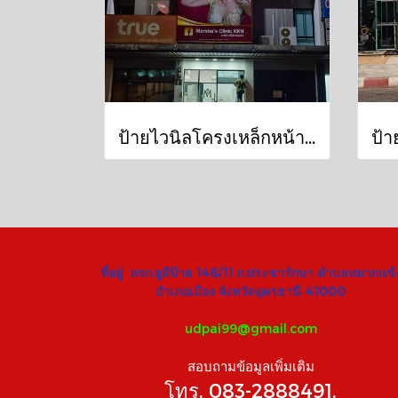
ป้ายไวนิลโครงเหล็กหน้าตึก(หน้าอาคาร) ร้านคลินิกเสริมความงาม Marsha's Clinic สาขาขอนแก่น
ที่อยู่ หจก.ยูดีป้าย 148/11 ถ.ประชารักษา ตำบลหมากแข้
อำเภอเมือง จังหวัดอุดรธานี 41000
udpai99@gmail.com
สอบถามข้อมูลเพิ่มเติม
โทร. 083-2888491,