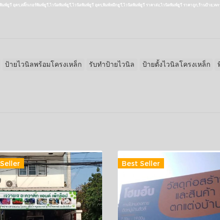
์ยูวี อุดร,สติ๊กเกอร์พิมพ์ยูวี,ไวนิลพิมพ์ยูวี,ไวนิลพิมพ์ยูวี อุดร,พิมพ์หมึกยูวี,ไวนิลพิมพ์ยูวี ราคาส่ง,ไวนิลพิมพ์ยูวี ราคาถูก,ร้านป้าย,
ป้ายไวนิลพร้อมโครงเหล็ก
รับทำป้ายไวนิล
ป้ายตั้งไวนิลโครงเหล็ก
Seller
Best Seller