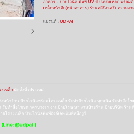
อาคาร
,
ป้ายไวนิล พิมพ์ UV ขึงโครงเหล็ก พร้อมต
เหล็กหน้าตึก(หน้าอาคาร) ร้านคลินิกเสริมความง
แบรนด์ :
UDPAI
รงเหล็ก
ติดตั้งทั่วประเทศ
แต่งหน้าร้าน ป้ายไวนิลพร้อมโครงเหล็ก รับทำป้ายไวนิล ทุกชนิด รับทำส
คา รับทำสื่อโฆษณาครบวงจร งานป้ายโฆษณา งานป้ายร้าน ป้ายบริษัท ร้านค้
ยโครงเหล็ก ป้ายไวนิลพิมพ์อิงค์เจ็ท.พิมพ์หมึกยูวี
(Line: @udpai )