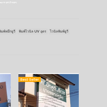
Wrap รถ อุดร,ป้ายอุดร,
พิมพ์หมึกยูวี
พิมพ์ไวนิล UV อุดร
ไวนิลพิมพ์ยูวี
Best Seller