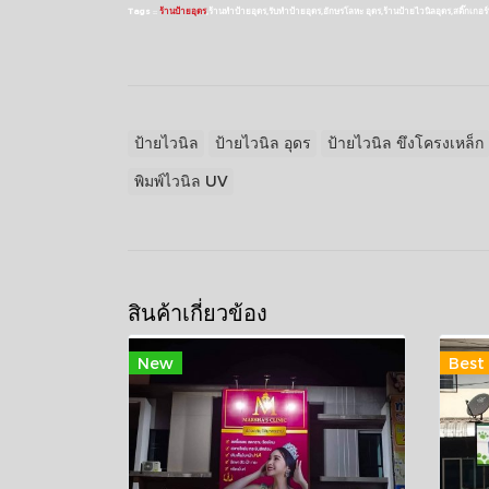
Tags ::
ร้านป้ายอุดร
,ร้านทำป้ายอุดร,รับทำป้ายอุดร,อักษรโลหะ อุดร,ร้านป้ายไวนิลอุดร,สติ๊กเกอร์พิมพ
ป้ายไวนิล
ป้ายไวนิล อุดร
ป้ายไวนิล ขึงโครงเหล็ก
พิมพ์ไวนิล UV
สินค้าเกี่ยวข้อง
New
Best 