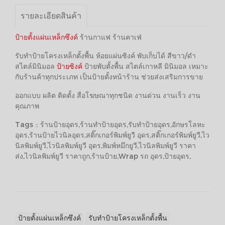
รายละเอียดสินค้า
ป้ายตั้งแผ่นเหล็กซึงค์
ร้านกาแฟ ร้านคาเฟ่
รับทำป้ายโครงเหล็กตั้งพื้น ห้อยแผ่นซิงค์ พับเก็บได้ สีขาว/ดำ
สไตล์มินิมอล
ป้ายซิงค์
ป้ายพับตั้งพื้น สไตล์เกาหลี มินิมอล เหมาะ
กับร้านค้าทุกประเภท เป็นป้ายตั้งหน้าร้าน ช่วยส่งเสริมการขาย
ออกแบบ ผลิต ติดตั้ง สื่อโฆษณาทุกชนิด งานด่วน งานเร็ว งาน
คุณภาพ
Tags :: ร้านป้ายอุดร,ร้านทำป้ายอุดร,รับทำป้ายอุดร,อักษรโลหะ
อุดร,ร้านป้ายไวนิลอุดร,สติ๊กเกอร์พิมพ์ยูวี อุดร,สติ๊กเกอร์พิมพ์ยูวี,ไว
นิลพิมพ์ยูวี,ไวนิลพิมพ์ยูวี อุดร,พิมพ์หมึกยูวี,ไวนิลพิมพ์ยูวี ราคา
ส่ง,ไวนิลพิมพ์ยูวี ราคาถูก,ร้านป้าย,Wrap รถ อุดร,ป้ายอุดร,
ป้ายตั้งแผ่นเหล็กซึงค์
รับทำป้ายโครงเหล็กตั้งพื้น