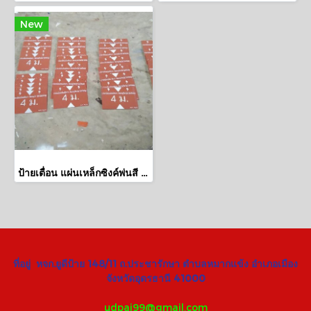
New
ป้ายเตื่อน แผ่นเหล็กซิงค์พ่นสี ติดสติ๊กเกอร์สะทอนแสง 3m อุดร
ที่อยู่ หจก.ยูดีป้าย 148/11 ถ.ประชารักษา ตำบลหมากแข้ง อำเภอเมือง
จังหวัดอุดรธานี 41000
udpai99@gmail.com