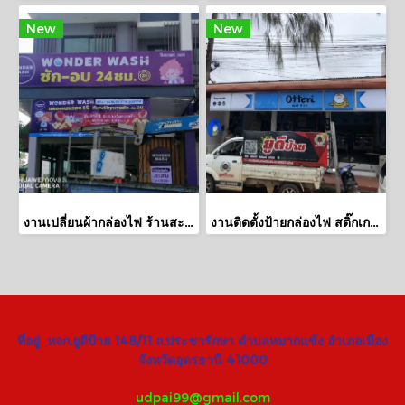
New
New
งานเปลี่ยนผ้ากล่องไฟ ร้านสะดวกซัก
งานติดตั้งป้ายกล่องไฟ สติ๊กเกอร์อิงค์เจ็ท ร้านสะดวกซัก สาขาโพศรี อุดรธานี
ที่อยู่ หจก.ยูดีป้าย 148/11 ถ.ประชารักษา ตำบลหมากแข้ง อำเภอเมือง
จังหวัดอุดรธานี 41000
udpai99@gmail.com