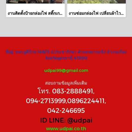
งานติดตั้งป้ายกล่องไฟ สติ๊กเกอร์อิงค์เจ็ท ร้านสะดวกซัก สาขาโพศรี อุดรธานี
งานซ่อมกล่องไฟ เปลี่ยนผ้าไวนิล เปลี่ยนหลอดไฟ ร้านบึงไม้หอม
ที่อยู่ หจก.ยูดีป้าย 148/11 ถ.ประชารักษา ตำบลหมากแข้ง อำเภอเมือง
จังหวัดอุดรธานี 41000
udpai99@gmail.com
สอบถามข้อมูลเพิ่มเติม
โทร. 083-2888491,
094-2713999,0896224411,
042-246695
ID LINE:
@udpai
www.udpai.co.th