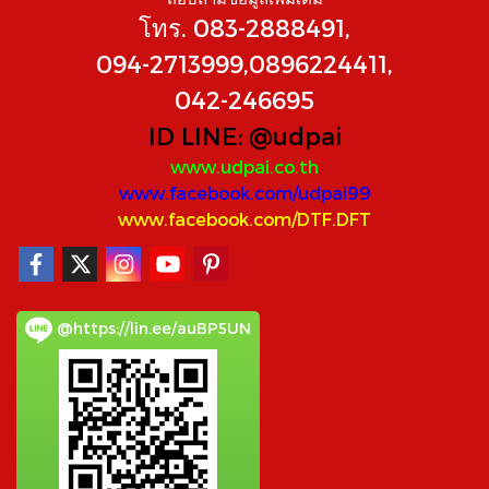
โทร. 083-2888491,
094-2713999,0896224411,
042-246695
ID LINE:
@udpai
www.udpai.co.th
www.facebook.com/udpai99
www.facebook.com/DTF.DFT
@https://lin.ee/auBP5UN