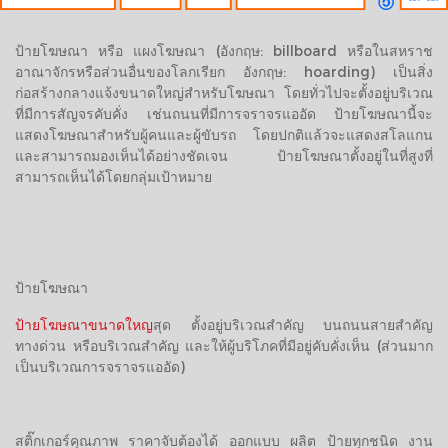
ป้ายโฆษณา หรือ แผงโฆษณา (อังกฤษ: billboard หรือในสหราช
อาณาจักรหรือส่วนอื่นของโลกเรียก อังกฤษ: hoarding) เป็นสิ่ง
ก่อสร้างกลางแจ้งขนาดใหญ่สำหรับโฆษณา โดยทั่วไปจะตั้งอยู่บริเวณ
ที่มีการสัญจรคับคั่ง เช่นถนนที่มีการจราจรแออัด ป้ายโฆษณานี้จะ
แสดงโฆษณาสำหรับผู้คนและผู้ขับรถ โดยปกติแล้วจะแสดงสโลแกน
และสามารถมองเห็นได้อย่างชัดเจน ป้ายโฆษณาตั้งอยู่ในที่สูงที่
สามารถเห็นได้โดยกลุ่มเป้าหมาย
ป้ายโฆษณา
ป้ายโฆษณาขนาดใหญ
สุด ตั้งอยู่บริเวณสำคัญ บนถนนสายสำคัญ
ทางด่วน หรือบริเวณสำคัญ และให้ผู้บริโภคที่มีอยู่คับคั่งเห็น (ส่วนมาก
เป็นบริเวณการจราจรแออัด)
สติ๊กเกอร์คุณภาพ ราคาจับต้องได้ ออกแบบ ผลิต ป้ายทุกชนิด งาน